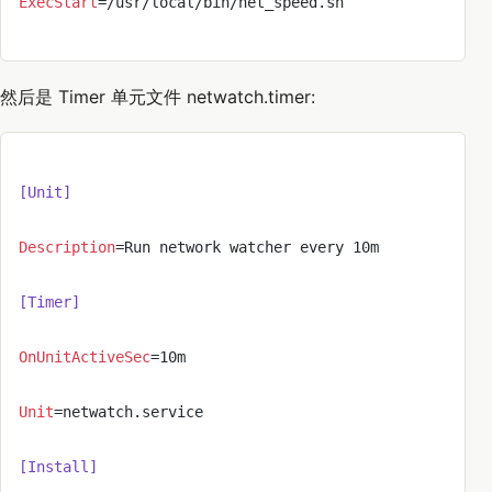
ExecStart
=/usr/local/bin/net_speed.sh
然后是 Timer 单元文件 netwatch.timer:
[Unit]
Description
=Run network watcher every 10m
[Timer]
OnUnitActiveSec
=10m
Unit
=netwatch.service
[Install]