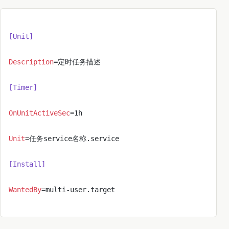
[Unit]
Description
=定时任务描述
[Timer]
OnUnitActiveSec
=1h 
Unit
=任务service名称.service
[Install]
WantedBy
=multi-user.target