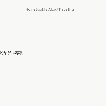
Home
Booklist
About
Travelling
论给我推荐哦~